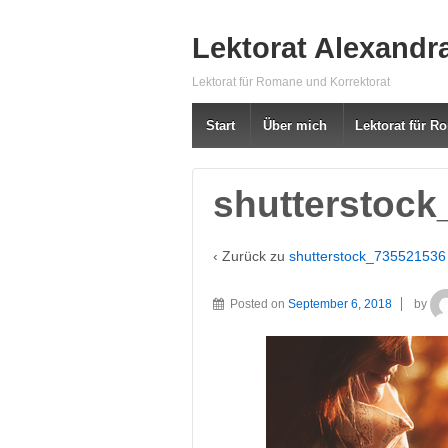
Lektorat Alexandr
Lektorat für Romane und Korrektorat
Start
Über mich
Lektorat für 
shutterstoc
‹ Zurück zu
shutterstock_735521536
Posted on
September 6, 2018
by