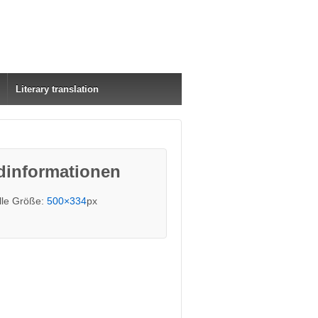
Literary translation
dinformationen
lle Größe:
500×334
px