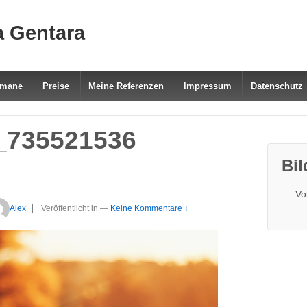
a Gentara
Romane
Preise
Meine Referenzen
Impressum
Datenschutz
k_735521536
Bil
Vo
Alex
Veröffentlicht in
—
Keine Kommentare ↓